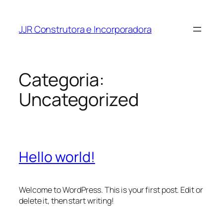
Pular
para
JJR Construtora e Incorporadora
o
conteúdo
Categoria:
Uncategorized
Hello world!
Welcome to WordPress. This is your first post. Edit or
delete it, then start writing!